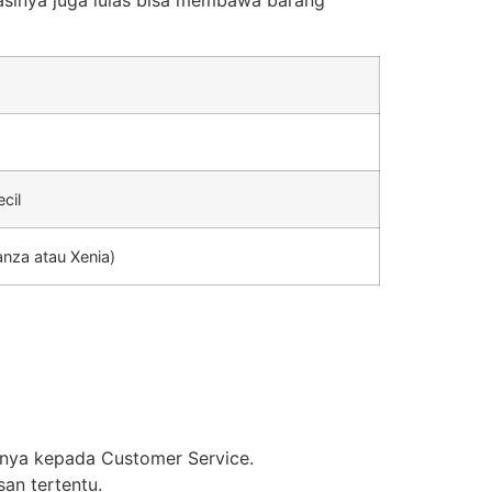
asinya juga luias bisa membawa barang
cil
anza atau Xenia)
anya kepada Customer Service.
an tertentu.