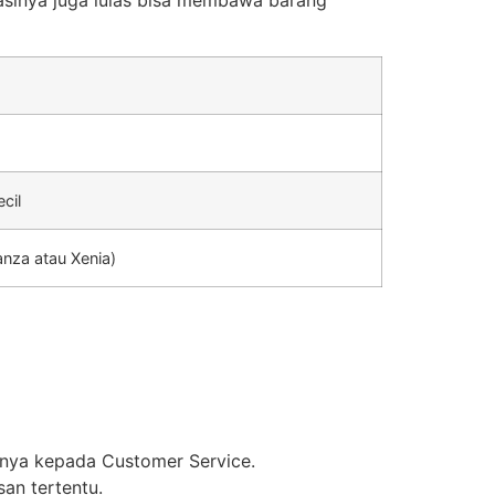
asinya juga luias bisa membawa barang
cil
anza atau Xenia)
anya kepada Customer Service.
an tertentu.